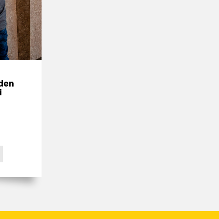
 den
i