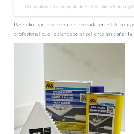
Una publicación compartida de FILA Solutions Iberia (@fil
Para eliminar la silicona deteriorada, en FILA cont
profesional que reblandece el sellante sin dañar la s