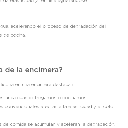
rda elasticidad y termine agrietándose.
 agua, acelerando el proceso de degradación del
e de cocina.
na de la encimera?
ilicona en una encimera destacan:
 estanca cuando fregamos o cocinamos.
s convencionales afectan a la elasticidad y el color
os de comida se acumulan y aceleran la degradación.