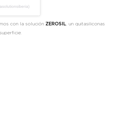
asolutionsiberia)
amos con la solución
ZEROSIL
, un quitasiliconas
uperficie.