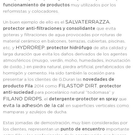
funcionamiento de productos
muy utilizados por los
reformistas y colocadores.
SALVATERRAZZA
Un buen ejemplo de ello es el
,
protector anti-filtraciones y consolidante
que evita
goteras y filtraciones de agua provocadas por roturas de
material cerámico en balcones, terrazas, cubiertas, piscinas,
HYDROREP
etc. y
,
protector hidrófugo
de alta calidad y
larga duración que evita los daños derivados de los agentes
atmosféricos (musgo, verdín, moho, humedades, incrustación
de óxido..) en piedra natural, piedra artificial, prefabricados de
hormigón y cemento. Ha sido también la ocasión para
presentar a los clientes de G.Duran las
novedades de
FILASTOP DIRT
producto Fila
2014 como
,
protector
anti-suciedad
para porcelánico natural “todomasa” y
FILANO DROPS
, el
detergente-protector en spray
que
evita la adhesión de la cal
en superficies verticales como
mamparas y azulejos de ducha.
Estas jornadas de demostración, muy bien consideradas por
los clientes, representan un
punto de encuentro
importante