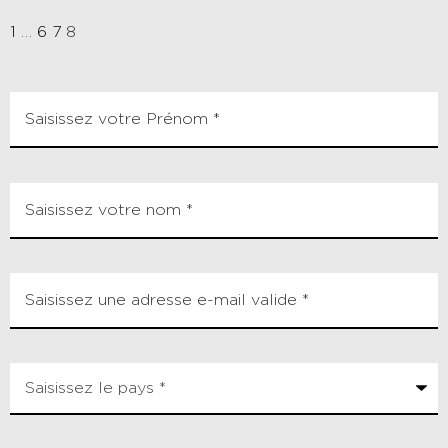
1
…
6
7
8