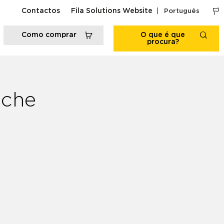
Contactos
Fila Solutions Website
Português
Como comprar
O que é que
procura?
iche