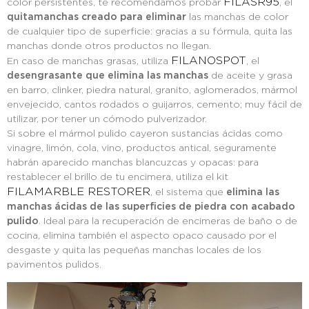
FILASR95
color persistentes, te recomendamos probar
, el
quitamanchas creado para eliminar
las manchas de color
de cualquier tipo de superficie: gracias a su fórmula, quita las
manchas donde otros productos no llegan.
FILANOSPOT
En caso de manchas grasas, utiliza
, el
desengrasante que elimina las manchas
de aceite y grasa
en barro, clinker, piedra natural, granito, aglomerados, mármol
envejecido, cantos rodados o guijarros, cemento; muy fácil de
utilizar, por tener un cómodo pulverizador.
Si sobre el mármol pulido cayeron sustancias ácidas como
vinagre, limón, cola, vino, productos antical, seguramente
habrán aparecido manchas blancuzcas y opacas: para
restablecer el brillo de tu encimera, utiliza el kit
FILAMARBLE RESTORER
, el sistema que
elimina las
manchas ácidas de las superficies de piedra con acabado
pulido
. Ideal para la recuperación de encimeras de baño o de
cocina, elimina también el aspecto opaco causado por el
desgaste y quita las pequeñas manchas locales de los
pavimentos pulidos.