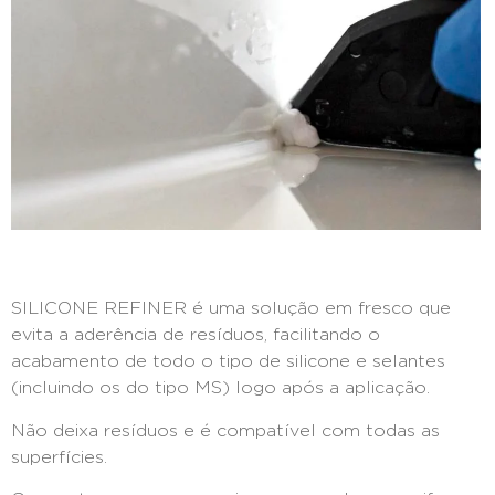
SILICONE REFINER é uma solução em fresco que
evita a aderência de resíduos, facilitando o
acabamento de todo o tipo de silicone e selantes
(incluindo os do tipo MS) logo após a aplicação.
Não deixa resíduos e é compatível com todas as
superfícies.