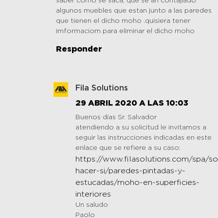
saber como se saca, que se an contajiado
algunos muebles que estan junto a las paredes
que tienen el dicho moho .quisiera tener
imformaciom para eliminar el dicho moho
Responder
Fila Solutions
29 ABRIL 2020 A LAS 10:03
Buenos días Sr. Salvador
atendiendo a su solicitud le invitamos a
seguir las instrucciones indicadas en este
enlace que se refiere a su caso:
https://www.filasolutions.com/spa/s
hacer-si/paredes-pintadas-y-
estucadas/moho-en-superficies-
interiores
Un saludo
Paolo