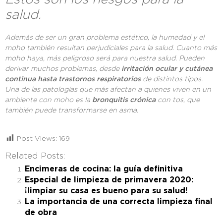
salud.
Además de ser un gran problema estético, la humedad y el
moho también resultan perjudiciales para la salud. Cuanto más
moho haya, más peligroso será para nuestra salud. Pueden
derivar muchos problemas, desde
irritación ocular y cutánea
continua hasta trastornos respiratorios
de distintos tipos.
Una de las patologías que más afectan a quienes viven en un
ambiente con moho es la
bronquitis crónica
con tos, que
también puede transformarse en asma.
Post Views:
169
Related Posts:
Encimeras de cocina: la guía definitiva
Especial de limpieza de primavera 2020:
¡limpiar su casa es bueno para su salud!
La importancia de una correcta limpieza final
de obra