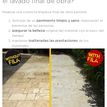
el lavado final de obra?
Realizar una correcta limpieza final de obra permite:
disfrutar de un
pavimento limpio y sano
, mejorando el
bienestar de las personas.
asegurar la belleza
original del material con el paso del
tiempo
mantener
inalteradas las prestaciones
de los
materiales