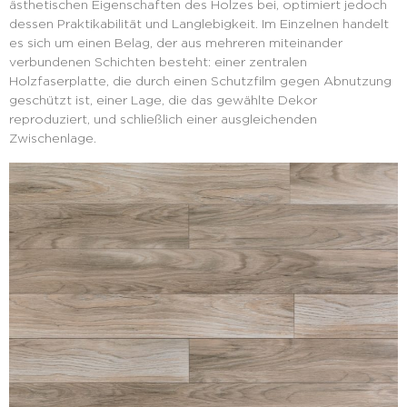
ästhetischen Eigenschaften des Holzes bei, optimiert jedoch
dessen Praktikabilität und Langlebigkeit. Im Einzelnen handelt
es sich um einen Belag, der aus mehreren miteinander
verbundenen Schichten besteht: einer zentralen
Holzfaserplatte, die durch einen Schutzfilm gegen Abnutzung
geschützt ist, einer Lage, die das gewählte Dekor
reproduziert, und schließlich einer ausgleichenden
Zwischenlage.