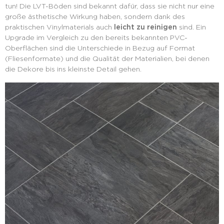
tun! Die LVT-Böden sind bekannt dafür, dass sie nicht nur eine
große ästhetische Wirkung haben, sondern dank des
praktischen Vinylmaterials auch
leicht zu reinigen
sind. Ein
Upgrade im Vergleich zu den bereits bekannten PVC-
Oberflächen sind die Unterschiede in Bezug auf Format
(Fliesenformate) und die Qualität der Materialien, bei denen
die Dekore bis ins kleinste Detail gehen.