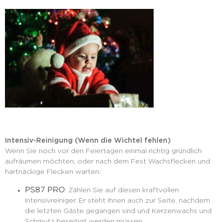
Intensiv-Reinigung (Wenn die Wichtel fehlen)
Wenn Sie noch vor den Feiertagen einmal richtig gründlich
aufräumen möchten, oder nach dem Fest Wachsflecken und
hartnäckige Flecken warten:
PS87 PRO
: Zählen Sie auf diesen kraftvollen
Intensivreiniger. Er steht Ihnen auch zur Seite, nachdem
die letzten Gäste gegangen sind und Kerzenwachs und
Schmutz beseitigt werden müssen.