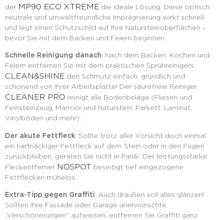
MP90 ECO XTREME
der
die ideale Lösung. Diese optisch
neutrale und umweltfreundliche Imprägnierung wirkt schnell
und legt einen Schutzschild auf Ihre Natursteinoberflächen –
bevor Sie mit dem Backen und Feiern beginnen.
Schnelle Reinigung danach
: Nach dem Backen, Kochen und
Feiern entfernen Sie mit dem praktischen Sprühreinigers
CLEAN&SHINE
den Schmutz einfach, gründlich und
schonend von Ihrer Arbeitsplatte! Der säurefreie Reiniger
CLEANER PRO
reinigt alle Bodenbeläge (Fliesen und
Feinsteinzeug, Marmor und Naturstein, Parkett, Laminat,
Vinylböden und mehr).
Der akute Fettfleck
: Sollte trotz aller Vorsicht doch einmal
ein hartnäckiger Fettfleck auf dem Stein oder in den Fugen
zurückbleiben, geraten Sie nicht in Panik. Der leistungsstarke
NOSPOT
Fleckentferner
beseitigt tief eingezogene
Fettflecken mühelos.
Extra-Tipp gegen Graffiti
: Auch draußen soll alles glänzen!
Sollten Ihre Fassade oder Garage unerwünschte
„Verschönerungen“ aufweisen, entfernen Sie Graffiti ganz