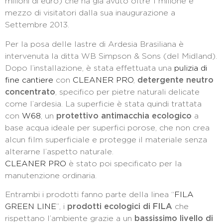
milioni di euro) che ha già avuto oltre 1 milione e
mezzo di visitatori dalla sua inaugurazione a
Settembre 2013.
Per la posa delle lastre di Ardesia Brasiliana è
intervenuta la ditta WB Simpson & Sons (del Midland).
Dopo l’installazione, è stata effettuata una
pulizia di
fine cantiere
con
CLEANER PRO
,
detergente neutro
concentrato
, specifico per pietre naturali delicate
come l’ardesia. La superficie è stata quindi trattata
con
W68
, un
protettivo antimacchia ecologico
a
base acqua ideale per superfici porose, che non crea
alcun film superficiale e protegge il materiale senza
alterarne l’aspetto naturale.
CLEANER PRO
è stato poi specificato per la
manutenzione ordinaria.
Entrambi i prodotti fanno parte della linea “
FILA
GREEN LINE
”, i
prodotti ecologici di FILA
che
rispettano l’ambiente grazie a un
bassissimo livello di