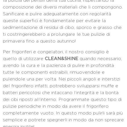
la pulizia dei pensili della tua cucina, rispettando la
composizione dei diversi materiali che li compongono.
Sanificare e pulire adeguatamente con regolarità
queste superfici è fondamentale per evitare la
sedimentazione di residui di cibo, sporco e grasso che
ti costringerebbero a prolungare le tue pulizie di
primavera fino a questo autunno!
Per frigoriferi e congelatori, il nostro consiglio è
quello di utilizzare
CLEAN&SHINE
quando necessario,
avendo la cura e la pazienza di pulire in profondità
tutte le componenti estraibili, rimuovendole e
pulendole una per volta. Nei piccoli angoli e interstizi
del frigorifero infatti, potrebbero svilupparsi muffe e
batteri pericolosi che intaccano l’integrità e la bontà
dei cibi riposti all’interno. Programmate questo tipo di
pulizie periodiche in modo da avere il frigorifero
completamente vuoto. In questo modo pulirli sarà più
semplice e potrete spegnerli in modo da non sprecare
energia inutile!