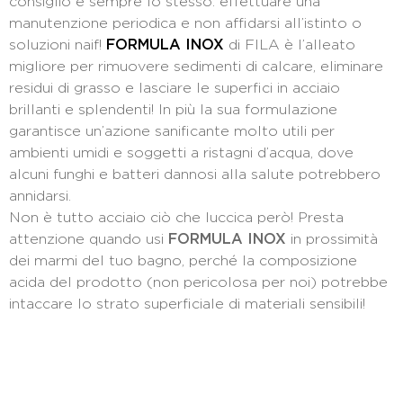
consiglio è sempre lo stesso: effettuare una
manutenzione periodica e non affidarsi all’istinto o
soluzioni naif!
FORMULA INOX
di FILA è l’alleato
migliore per rimuovere sedimenti di calcare, eliminare
residui di grasso e lasciare le superfici in acciaio
brillanti e splendenti! In più la sua formulazione
garantisce un’azione sanificante molto utili per
ambienti umidi e soggetti a ristagni d’acqua, dove
alcuni funghi e batteri dannosi alla salute potrebbero
annidarsi.
Non è tutto acciaio ciò che luccica però! Presta
attenzione quando usi
FORMULA INOX
in prossimità
dei marmi del tuo bagno, perché la composizione
acida del prodotto (non pericolosa per noi) potrebbe
intaccare lo strato superficiale di materiali sensibili!