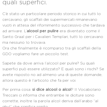
quali superfici.
C’è stato un particolare periodo storico in cui tutti lo
cercavano, gli scaffali dei supermercati rimanevano
vuoti in attesa del rifornimento successivo che tardava
ad arrivare. L’
alcool per pulire
era diventato come il
Santo Graal per i Cavalieri Templari, tutti lo cercavano
ma nessuno lo trovava.
Ora che finalmente è ricomparso tra gli scaffali della
GDO vogliamo fare un piccolo test.
Sapete da dove arriva l’alcool per pulire? Su quali
superfici può essere utilizzato? E quali sono i rischi? Se
avete risposto no ad almeno una di queste domande,
allora questo è l’articolo che fa per voi.
Per prima cosa:
si dice alcool o alcol
? Il Vocabolario
Treccani ci informa che entrambe le diciture sono
corrette, inoltre la parola alcol deriva dall’arabo “al
ghul” che significa spirito.