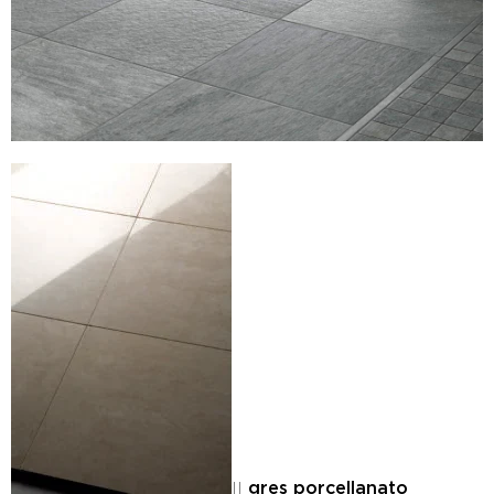
Il
gres porcellanato