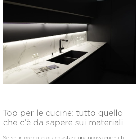
Top per le cucine: tutto quello
che c’è da sapere sui materiali
Se sei in procinto di acquistare una nuova cucina ti