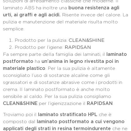
soluzioni di arredamento classiche che moderne. Il
laminato ABS ha inoltre una
buona resistenza agli
urti, ai graffi e agli acidi.
Risente invece del calore. La
pulizia e manutenzione del materiale risulta molto
semplice.
Prodotto per la pulizia:
CLEAN&SHINE
Prodotto per l’igiene:
RAPIDSAN
Fa sempre parte della famiglia dei laminati, il
laminato
postformato
ha
un’anima in legno rivestita poi in
materiale plastico
. Per la sua pulizia è altamente
sconsigliato l’uso di sostanze alcaline come gli
sgrassatori e di sostanze abrasive come i prodotti in
crema. Il laminato postformato è anche molto
sensibile al caldo. Per la sua pulizia consigliamo
CLEAN&SHINE
per l’igienizzazione il
RAPIDSAN
.
Troviamo poi il
laminato stratificato HPL
che è
composto dal
laminato postformato a cui vengono
applicati degli strati in resina termoindurente
che ne