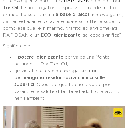
al nuovo igienizzante FILA
RAPIDSAN
a base di
Tea
Tre Oil.
Il suo erogatore a spruzzo lo rende molto
pratico. La sua formula
a base di alcol
rimuove germi,
batteri ed acari e lo potete usare su tutte le superfici
comprese quelle in marmo, granito ed agglomerati.
RAPIDSAN è un
ECO igienizzante
, sai cosa significa?
Significa che
il
potere igienizzante
deriva da una “fonte
naturale”: il Tea Tree Oil,
grazie alla sua rapida asciugatura
non
permangono residui nocivi chimici sulle
superfici.
Questo è quello che ci vuole per
garantire la salute di bimbi ed adulti che vivono
negli ambienti