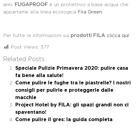
anni.
FUGAPROOF
è un protettivo a base acqua che
appartiene alla linea ecologica
Fila Green
.
Per tutte le informazioni sui
prodotti FILA
clicca qui
!
Post Views:
377
Related Posts:
Speciale Pulizie Primavera 2020: pulire casa
fa bene alla salute!
Come pulire le fughe tra le piastrelle? I nostri
consigli per pulirle e proteggerle dalle
macchie
Project Hotel by FILA: gli spazi grandi non ci
spaventano!
Come pulire il gres: la guida completa